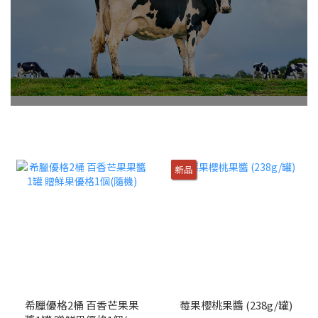
新品
希臘優格2桶 百香芒果果
莓果櫻桃果醬 (238g/罐)