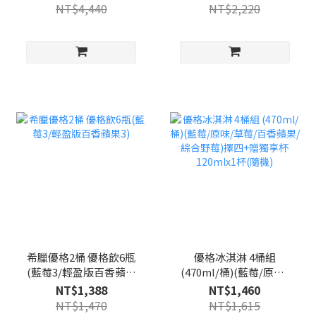
NT$4,440
NT$2,220
希臘優格2桶 優格飲6瓶
優格冰淇淋 4桶組
(藍莓3/輕盈版百香蘋果
(470ml/桶)(藍莓/原味/
3)
草莓/百香蘋果/綜合野
NT$1,388
NT$1,460
莓)擇四+贈獨享杯
NT$1,470
NT$1,615