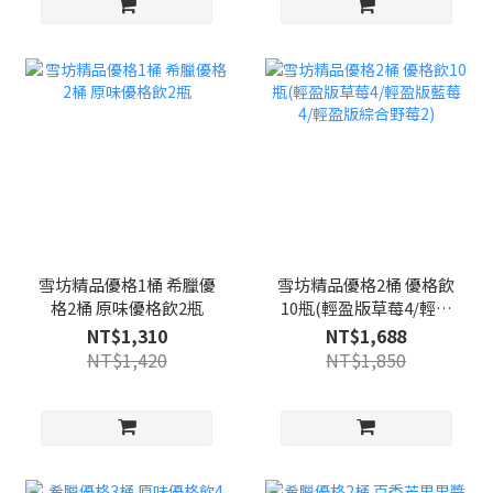
雪坊精品優格1桶 希臘優
雪坊精品優格2桶 優格飲
格2桶 原味優格飲2瓶
10瓶(輕盈版草莓4/輕盈
版藍莓4/輕盈版綜合野莓
NT$1,310
NT$1,688
2)
NT$1,420
NT$1,850