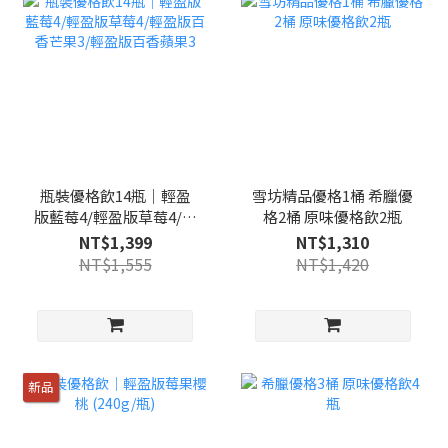
瓶裝優格飲14瓶｜輕盈
雪坊精品優格1桶 希臘優
版藍莓4/輕盈版草莓4/輕
格2桶 原味優格飲2瓶
盈版百香芒果3/輕盈版百
NT$1,399
NT$1,310
香蘋果3
NT$1,555
NT$1,420
新品