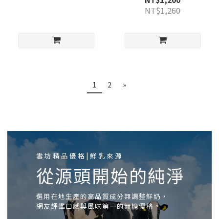
NT$1,260
1
2
»
雪坊精品優格|鮮乳來源
從源頭開始的純淨
選用在地生產的高品質成分無調整鮮奶，
網友評鑑口感與風味第一的無糖優格。