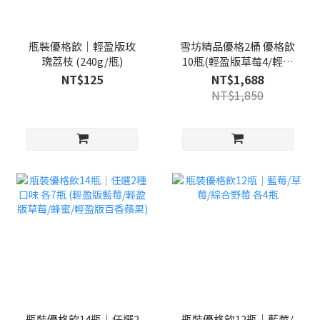
瓶裝優格飲｜輕盈版玫
雪坊精品優格2桶 優格飲
瑰荔枝 (240g/瓶)
10瓶(輕盈版草莓4/輕盈
版藍莓4/輕盈版綜合野莓
NT$125
NT$1,688
2)
NT$1,850
瓶裝優格飲14瓶｜任選2
瓶裝優格飲12瓶｜藍莓/