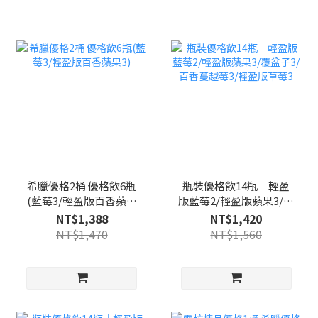
希臘優格2桶 優格飲6瓶
瓶裝優格飲14瓶｜輕盈
(藍莓3/輕盈版百香蘋果
版藍莓2/輕盈版蘋果3/覆
3)
盆子3/百香蔓越莓3/輕盈
NT$1,388
NT$1,420
版草莓3
NT$1,470
NT$1,560