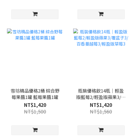
120mlx1杯(隨機)
雪坊精品優格2桶 綜合野
瓶裝優格飲14瓶｜輕盈
莓果醬1罐 藍莓果醬1罐
版藍莓2/輕盈版蘋果3/覆
盆子3/百香蔓越莓3/輕盈
NT$1,420
NT$1,420
版草莓3
NT$1,500
NT$1,560