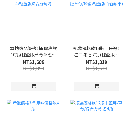
雪坊精品優格2桶 優格飲
瓶裝優格飲14瓶｜任選2
10瓶(輕盈版草莓4/輕盈
種口味 各7瓶 (輕盈版藍
版藍莓4/輕盈版綜合野莓
莓/輕盈版草莓/蜂蜜/輕
NT$1,688
NT$1,319
2)
盈版百香蘋果)
NT$1,850
NT$1,610