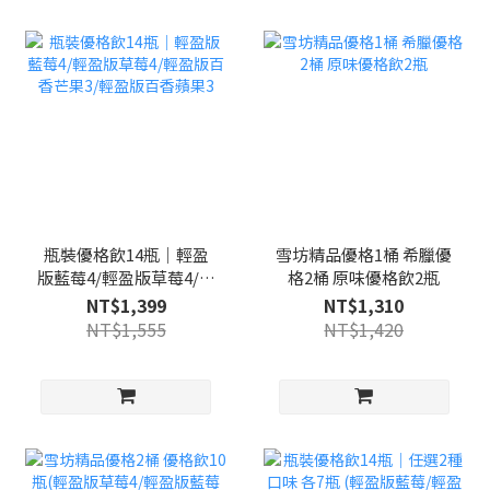
瓶裝優格飲14瓶｜輕盈
雪坊精品優格1桶 希臘優
版藍莓4/輕盈版草莓4/輕
格2桶 原味優格飲2瓶
盈版百香芒果3/輕盈版百
NT$1,399
NT$1,310
香蘋果3
NT$1,555
NT$1,420