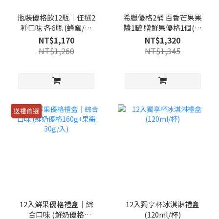
瓶裝優格飲12瓶｜任選2
希臘優格2桶 百香芒果果
種口味 各6瓶 (蜂蜜/原
醬1罐 贈鮮果優格1個(隨
味/藍莓/輕盈版百香蘋
機)
NT$1,170
NT$1,320
果/輕盈版藍莓)
NT$1,260
NT$1,345
送禮首選
12入鮮果優格禮盒｜綜
12入獨享杯冰淇淋禮盒
合口味 (鮮奶優格
(120ml/杯)