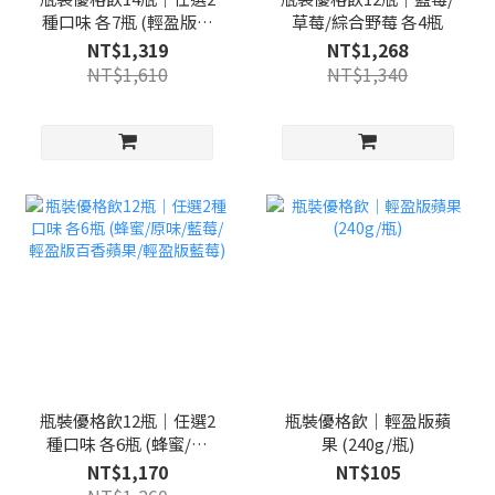
種口味 各7瓶 (輕盈版藍
草莓/綜合野莓 各4瓶
莓/輕盈版草莓/蜂蜜/輕
NT$1,319
NT$1,268
盈版百香蘋果)
NT$1,610
NT$1,340
瓶裝優格飲12瓶｜任選2
瓶裝優格飲｜輕盈版蘋
種口味 各6瓶 (蜂蜜/原
果 (240g/瓶)
味/藍莓/輕盈版百香蘋
NT$1,170
NT$105
果/輕盈版藍莓)