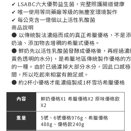
✔ LSABC六大優勢益生菌，完整照護腸道健康
✔ 唯一使用等同藥廠等級的無塵室環境製作
✔ 每公克含一億個以上活性乳酸菌
商品說明
● 以傳統製法濃縮而成的真正希臘優格，不是
奶油、添加物去增稠的希臘式優格。
● 鮮奶先以活性乳酸菌發酵成優格後，再經過濃
黃色透明的水分)，是希臘地區傳統製作優格的方式，屬於
的一種。由於已過濾掉大部分水分，因此口感極
間，所以吃起來相當有飽足感。
● 約2杯小優格才能濃縮製成1杯雪坊希臘優格
內容
鮮奶優格X1 希臘優格X2 原味優格飲
X2
重量
5號、6號優格976g、希臘優格
488g、優格飲240g