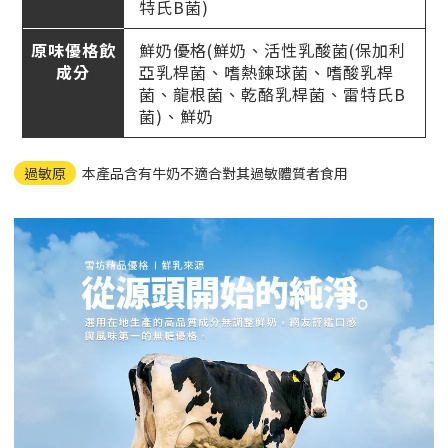
特氏B菌)
原味優格飲
鮮奶優格(鮮奶、活性乳酸菌(保加利
成分
亞乳桿菌、嗜熱鍊球菌、嗜酸乳桿
菌、龍根菌、乾酪乳桿菌、雷特氏B
菌)、鮮奶
過敏原
本產品含有牛奶不適合對其過敏體質者食用