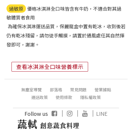
過敏原
優格冰淇淋全口味皆含有牛奶，不適合對其過
敏體質者食用
為確保冰淇淋運送品質，保麗龍盒中置有乾冰，
收到後若
仍有乾冰殘留，請勿徒手觸摸，請置於通風處任其自然揮
發即可，謝謝。
查看冰淇淋全口味營養標示
無塵室導覽
部落格
常見問題
營業據點
運送政策
使用條款
隱私權政策
｜
｜
｜
Follow us
LINE