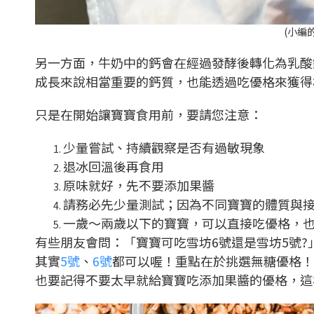
(小編
另一方面，牛奶中的鈣會在經過發酵後轉化為乳酸
成長來說相當重要的鈣質，也能透過吃優格來獲得
只是在開始讓寶寶食用前，要請您注意：
少量嘗試、持續觀察是否有過敏現象
退冰回溫後再食用
原味就好，先不要添加果醬
請務必先少量測試；因為不同寶寶的體質與
一歲～兩歲以下的寶寶，可以直接吃優格，
有些朋友會問：「寶寶可吃雪坊6號還是雪坊5號?
其實
5號
、
6號
都可以喔！重點在於挑選無糖優格！
也要記得不要太早就給寶寶吃添加果醬的優格，這