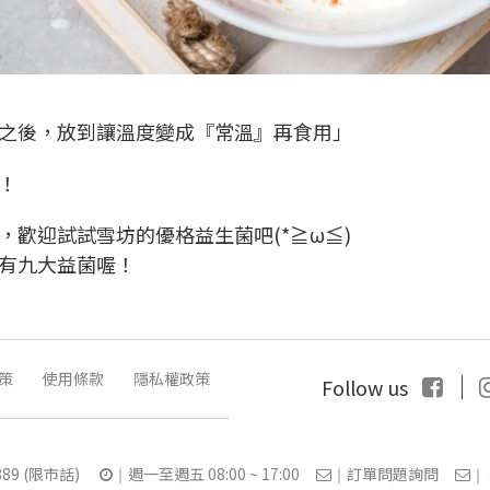
之後，放到讓溫度變成『常溫』再食用」
！
，
歡迎試試雪坊的優格益生菌吧(*≧ω≦)
共有九大益菌喔！
策
使用條款
隱私權政策
｜
Follow us
6-889 (限市話)
週一至週五 08:00 ~ 17:00
訂單問題詢問
｜
｜
｜