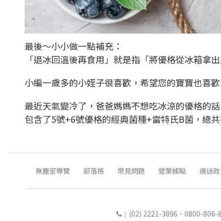
最後～小小做一點補充：
「退冰回溫後再食用」就是指「將優格從冰箱拿出
小編一歲多的小姪子很喜歡，希望您的寶寶也喜歡
最近天氣變冷了，爸爸媽媽不想吃冰涼的優格的話
包含了5號+6號優格的經典菌種+雷特氏B菌，總
無塵室導覽
部落格
常見問題
營業據點
運送政
(02) 2221-3896、0800-80
｜