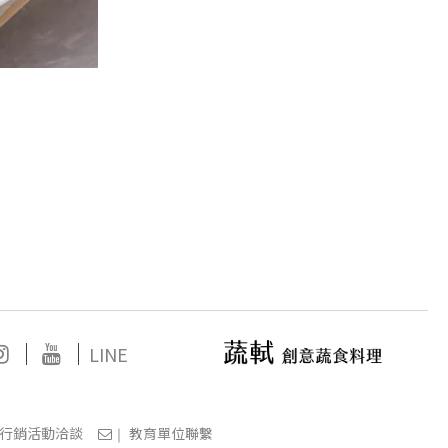
｜
｜
LINE
行銷活動洽談
教育單位聯繫
｜