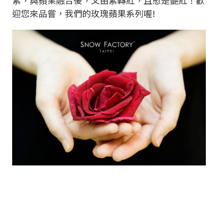
紫，與蘋果融合後，又由紫轉紅，且愈是艷紅！歡
迎您來品嘗，我們的玫瑰蘋果系列喔!