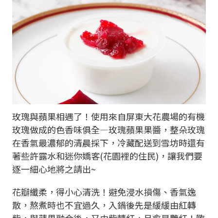
玫瑰與蘋果相遇了！使用來自屏東大花農場的有機
玫瑰做成的色香味俱全—玫瑰蘋果果醬，整朵玫瑰
在香氣最濃郁的清晨採下，冷藏配送到雪坊時還有
著些許露水和迷你嬌客(花園裡的住民)，讓我們要
逐一細心地將之請出~
花瓣纖柔，得小心清洗！避免浸水損傷、香氣逸
散，熬煮時也不宜過久，入鍋後先是緩緩由紅轉