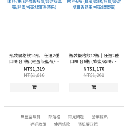
瓶裝優格飲14瓶｜任選2種
瓶裝優格飲12瓶｜任選2種
口味 各7瓶 (輕盈版藍莓/輕
口味 各6瓶 (蜂蜜/原味/藍
盈版草莓/蜂蜜/輕盈版百香
莓/輕盈版百香蘋果/輕盈版
NT$1,319
NT$1,170
蘋果)
藍莓)
NT$1,610
NT$1,260
無塵室導覽
部落格
常見問題
營業據點
運送政策
使用條款
隱私權政策