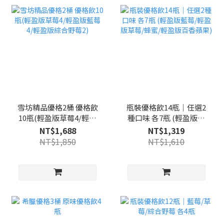
雪坊精品優格2桶 優格飲
瓶裝優格飲14瓶｜任選2
10瓶(輕盈版草莓4/輕盈
種口味 各7瓶 (輕盈版藍
版藍莓4/輕盈版綜合野莓
莓/輕盈版草莓/蜂蜜/輕
NT$1,688
NT$1,319
2)
盈版百香蘋果)
NT$1,850
NT$1,610