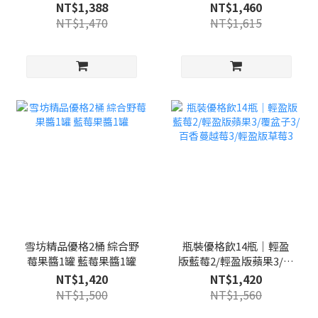
3)
草莓/百香蘋果/綜合野
NT$1,388
NT$1,460
莓)擇四+贈獨享杯
NT$1,470
NT$1,615
120mlx1杯(隨機)
雪坊精品優格2桶 綜合野
瓶裝優格飲14瓶｜輕盈
莓果醬1罐 藍莓果醬1罐
版藍莓2/輕盈版蘋果3/覆
盆子3/百香蔓越莓3/輕盈
NT$1,420
NT$1,420
版草莓3
NT$1,500
NT$1,560