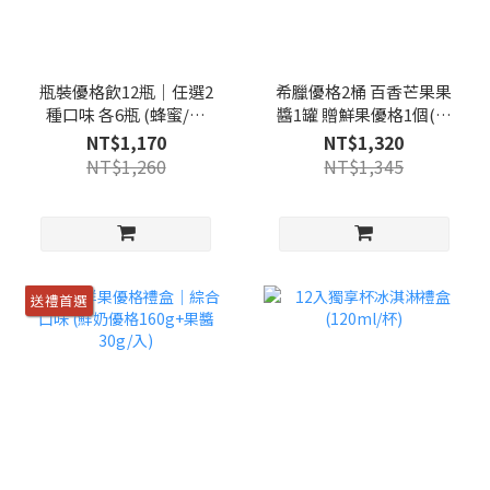
瓶裝優格飲12瓶｜任選2
希臘優格2桶 百香芒果果
種口味 各6瓶 (蜂蜜/原
醬1罐 贈鮮果優格1個(隨
味/藍莓/輕盈版百香蘋
機)
NT$1,170
NT$1,320
果/輕盈版藍莓)
NT$1,260
NT$1,345
送禮首選