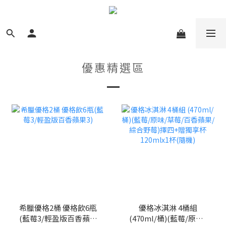
優惠精選區
希臘優格2桶 優格飲6瓶
優格冰淇淋 4桶組
(藍莓3/輕盈版百香蘋果
(470ml/桶)(藍莓/原味/