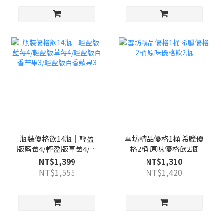
瓶裝優格飲14瓶｜輕盈
雪坊精品優格1桶 希臘優
版藍莓4/輕盈版草莓4/輕
格2桶 原味優格飲2瓶
盈版百香芒果3/輕盈版百
NT$1,399
NT$1,310
香蘋果3
NT$1,555
NT$1,420